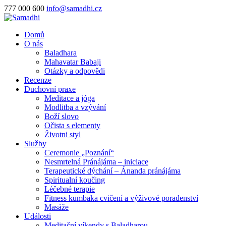
777 000 600
info@samadhi.cz
Domů
O nás
Baladhara
Mahavatar Babaji
Otázky a odpovědi
Recenze
Duchovní praxe
Meditace a jóga
Modlitba a vzývání
Boží slovo
Očista s elementy
Životni styl
Služby
Ceremonie „Poznání“
Nesmrtelná Pránájáma – iniciace
Terapeutické dýchání – Ánanda pránájáma
Spiritualní koučing
Léčebné terapie
Fitness kumbaka cvičení a výživové poradenství
Masáže
Události
Meditační víkendy s Baladharou