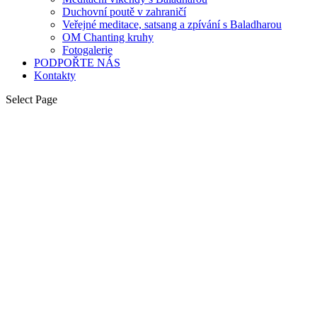
Duchovní poutě v zahraničí
Veřejné meditace, satsang a zpívání s Baladharou
OM Chanting kruhy
Fotogalerie
PODPOŘTE NÁS
Kontakty
Select Page
„
Celé Stvoření, včetně našich těl, je
složeno z kombinace pěti
základních elementů: země, vody, ohně, vzduchu a éteru.
Rovnováha mezi nimi zajišťuje harmonii těla, mysli i ducha.
Přirozeně naplňující práce s elementy v přírodě významně přispívá k
očistě naší bytosti.
”