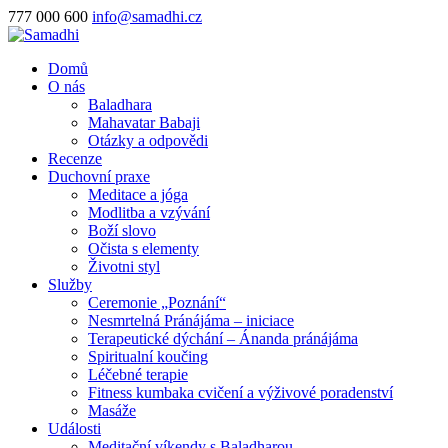
777 000 600
info@samadhi.cz
Domů
O nás
Baladhara
Mahavatar Babaji
Otázky a odpovědi
Recenze
Duchovní praxe
Meditace a jóga
Modlitba a vzývání
Boží slovo
Očista s elementy
Životni styl
Služby
Ceremonie „Poznání“
Nesmrtelná Pránájáma – iniciace
Terapeutické dýchání – Ánanda pránájáma
Spiritualní koučing
Léčebné terapie
Fitness kumbaka cvičení a výživové poradenství
Masáže
Události
Meditační víkendy s Baladharou