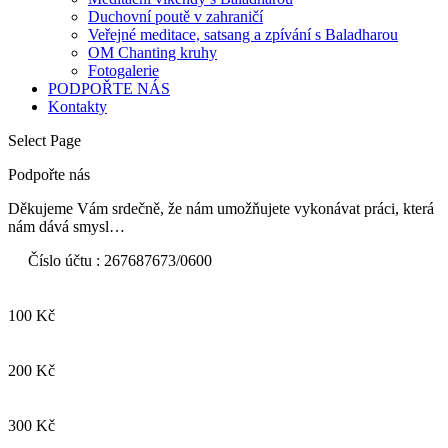
Duchovní poutě v zahraničí
Veřejné meditace, satsang a zpívání s Baladharou
OM Chanting kruhy
Fotogalerie
PODPOŘTE NÁS
Kontakty
Select Page
Podpořte nás
Děkujeme Vám srdečně, že nám
umožňujete
vykonávat práci, která
nám dává smysl…
Číslo
účtu : 267687673/0600
100 Kč
200 Kč
300 Kč