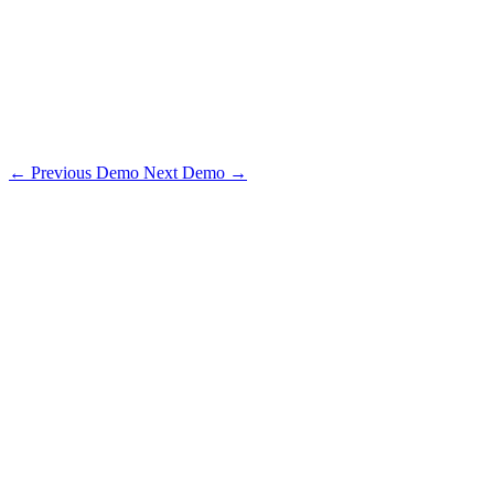
Přidat do kalendáře
Google
Apple
Export .ics
←
Previous Demo
Next Demo
→