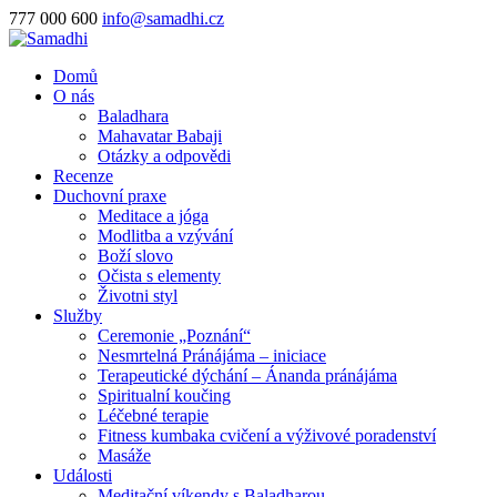
777 000 600
info@samadhi.cz
Domů
O nás
Baladhara
Mahavatar Babaji
Otázky a odpovědi
Recenze
Duchovní praxe
Meditace a jóga
Modlitba a vzývání
Boží slovo
Očista s elementy
Životni styl
Služby
Ceremonie „Poznání“
Nesmrtelná Pránájáma – iniciace
Terapeutické dýchání – Ánanda pránájáma
Spiritualní koučing
Léčebné terapie
Fitness kumbaka cvičení a výživové poradenství
Masáže
Události
Meditační víkendy s Baladharou