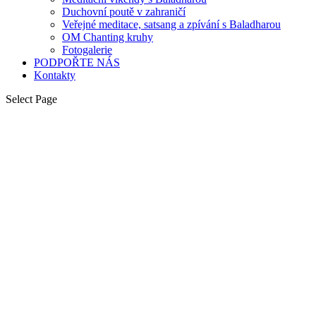
Duchovní poutě v zahraničí
Veřejné meditace, satsang a zpívání s Baladharou
OM Chanting kruhy
Fotogalerie
PODPOŘTE NÁS
Kontakty
Select Page
– místo, kde se divoká krása přírody snoubí s
tajuplnou duchovní silou.
Tato cesta je pozváním k prohloubení vaší
meditační a jógové praxe, harmonizaci těla i mysli a k otevření se
vyššímu poznání na cestě k seberealizaci.